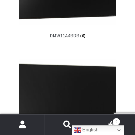
DMW11A4BDB
(6)
0
Products
English
search