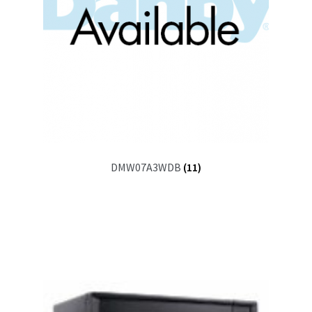
DMW07A3WDB
(11)