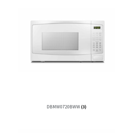
DBMW0720BWW
(3)