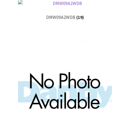
DMW09A2WDB
(19)