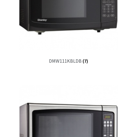
DMW111KBLDB
(7)