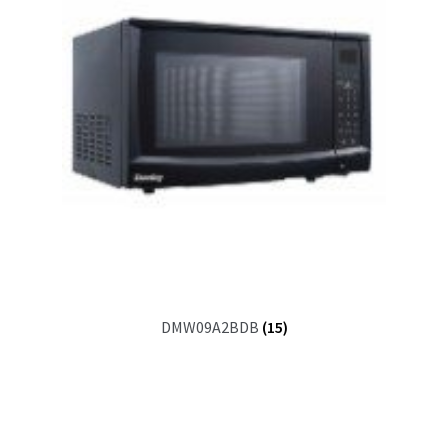
DMW09A2BDB
(15)