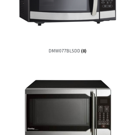
DMW077BLSDD
(8)