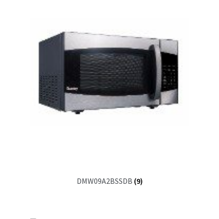
DMW09A2BSSDB
(9)