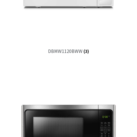
DBMW1120BWW
(3)