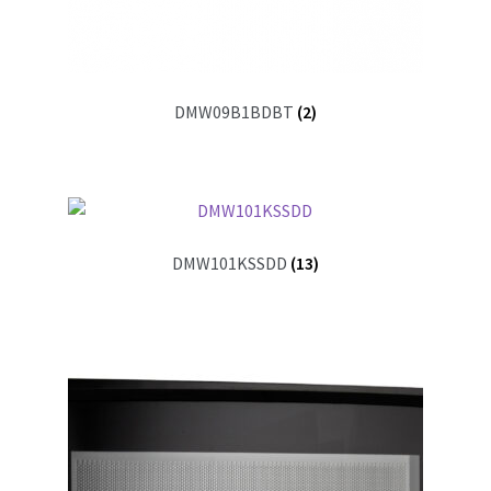
DMW09B1BDBT
(2)
DMW101KSSDD
(13)