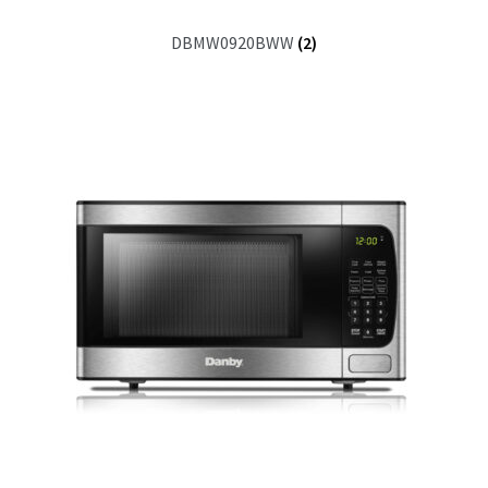
DBMW0920BWW
(2)