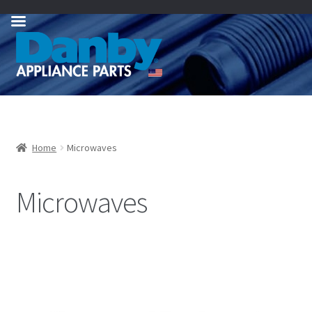
Skip
Skip
to
to
navigation
content
Home
Microwaves
Microwaves