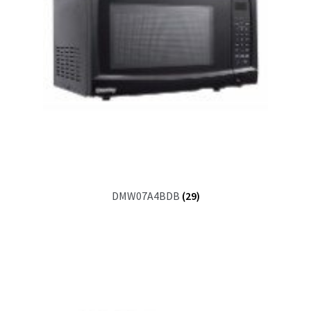
DMW07A4BDB
(29)