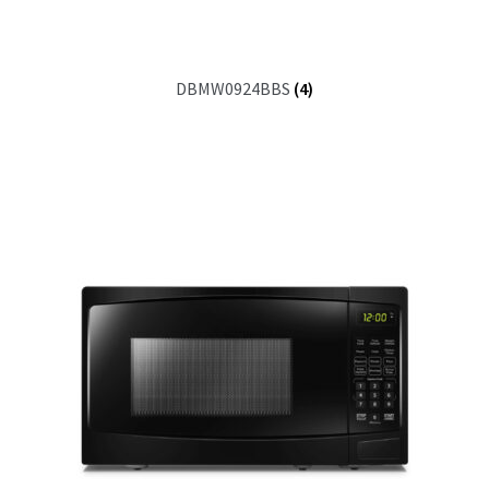
DBMW0924BBS
(4)