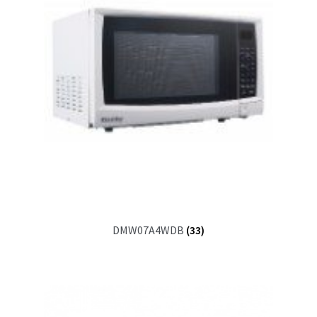
DMW07A4WDB
(33)