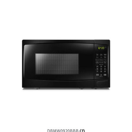
DBMW0920BBB
(7)